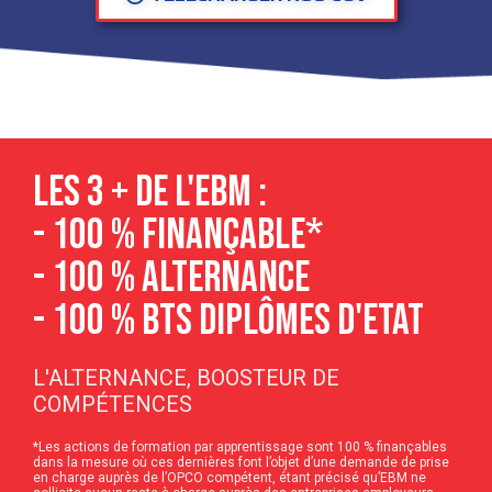
LES 3 + DE L'EBM :
- 100 % finançable*
- 100 % ALTERNANCE
- 100 % BTS DIPLÔMES D'ETAT
L'ALTERNANCE, BOOSTEUR DE
COMPÉTENCES
*Les actions de formation par apprentissage sont 100 % finançables
dans la mesure où ces dernières font l’objet d’une demande de prise
en charge auprès de l’OPCO compétent, étant précisé qu’EBM ne