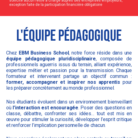
sollicite aucun reste à charge auprès des entreprises employeurs,
exception faite de la participation financière obligatoire
L'équipe Pédagogique
Chez
EBM Business School
, notre force réside dans une
équipe pédagogique pluridisciplinaire
, composée de
professionnels aguerris issus du terrain, alliant expérience,
expertise métier et passion pour la transmission. Chaque
formateur et intervenant partage un objectif commun :
former, accompagner et inspirer nos apprentis
pour
les préparer concrètement au monde professionnel.
Nos étudiants évoluent dans un environnement bienveillant
où
l’interaction est encouragée
. Poser des questions en
classe, débattre, confronter ses idées… tout est mis en
œuvre pour stimuler la curiosité, développer l’esprit critique
et renforcer l’implication personnelle de chacun.