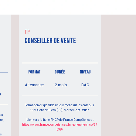
tp
CONSEILLER DE VENTE
FORMAT
DURÉE
NIVEAU
U
Alternance
12 mois
BAC
2
Formation disponible uniquement sur les campus :
EBM Gennevilliers (92), Marseille et Rouen.
s :
ux,
Lien vers la fiche RNCP de France Compétences :
https://www.francecompetences.fr/recherche/rncp/37
098/
es