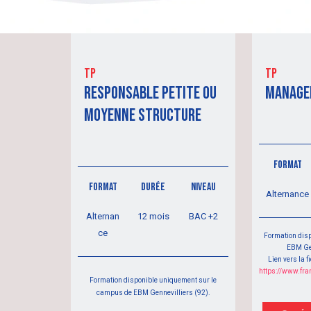
tp
tp
RESPONSABLE PETITE OU
MANAGE
MOYENNE STRUCTURE
FORMAT
FORMAT
DURÉE
NIVEAU
Alternance
Alternan
12 mois
BAC +2
ce
Formation dis
EBM Gen
Lien vers la 
Formation disponible uniquement sur le
campus de EBM Gennevilliers (92).