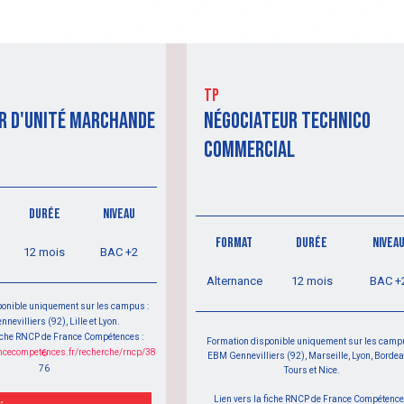
tp
R D'unité marchande
NÉGOCIATEUR TECHNICO
COMMERCIAL
DURÉE
NIVEAU
FORMAT
DURÉE
NIVEA
12 mois
BAC +2
Alternance
12 mois
BAC +
ponible uniquement sur les campus :
nevilliers (92), Lille et Lyon.
fiche RNCP de France Compétences :
Formation disponible uniquement sur les campu
https://www.francecompetences.fr/recherche/rncp/386
EBM Gennevilliers (92), Marseille, Lyon, Bordea
76
Tours et Nice.
Lien vers la fiche RNCP de France Compétenc