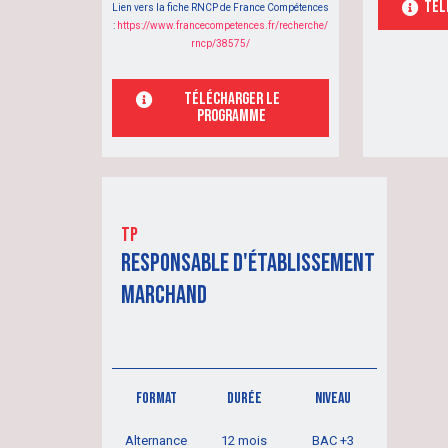
TÉl
Lien vers la fiche RNCP de France Compétences
:
https://www.francecompetences.fr/recherche/
rncp/38575/
TÉlécharger le
programme
tp
RESPONSABLE d'ÉTABLISSEMENT
MARCHAND
FORMAT
DURÉE
NIVEAU
Alternance
12 mois
BAC +3