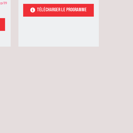
cp/39
TÉlécharger le programme