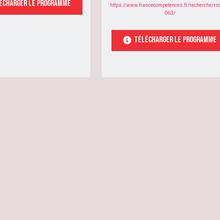
écharger le programme
:
https://www.francecompetences.fr/recherche/rn
063/
TÉlécharger le programme