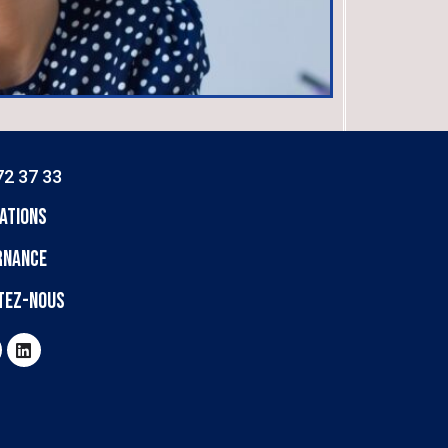
72 37 33
ations
RNANCE
tez-nous